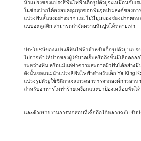
หัวแปรงของแปรงสีฟันไฟฟ้าเด็กรูปตัวยูจะเหมือนกับ
ในช่องปากได้ครอบคลุมทุกซอกฟันจุดประสงค์ของการอ
แปรงฟันสั้นลงอย่างมาก และไม่มีมุมของช่องปากตกห
แบบอะคูสติก สามารถกำจัดคราบหินปูนได้หลายเท่า
ประโยชน์ของแปรงสีฟันไฟฟ้าสำหรับเด็กรูปตัวยู: แปรงส
ไปอาจทำให้ปากของผู้ใช้บาดเจ็บหรือถึงขั้นมีเลือ
ระหว่างฟัน หรือแม้แต่ทำความสะอาดผิวฟันได้อย่างมี
ดังนั้นขอแนะนำแปรงสีฟันไฟฟ้าสำหรับเด็ก Ya King Ko
แปรงรูปตัวยูใช้ซิลิกาเจลเกรดอาหารจากองค์การอาหารแ
สำหรับอาหารไม่ทำร้ายเหงือกและปกป้องเคลือบฟันได้อ
และด้วยรายงานการทดสอบที่เชื่อถือได้หลายฉบับ รับปร