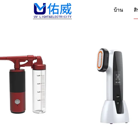
บ้าน
สิ