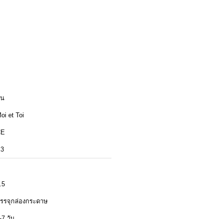
ีน
oi et Toi
CE
3
.5
รรจุกล่องกระดาษ
-7 วัน