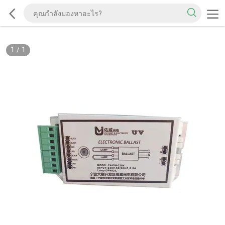
1
/
1