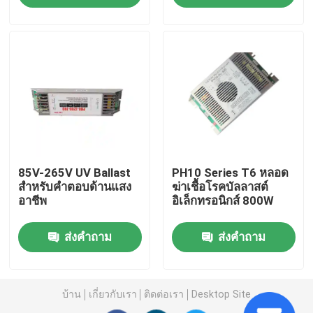
ผลิตภัณฑ์
เครื่องนวดตัวที่บ้าน
แผ่นนวดหลัง
85V-265V UV Ballast
PH10 Series T6 หลอด
เครื่องมือเสริมความงามใบหน้า
สําหรับคําตอบด้านแสง
ฆ่าเชื้อโรคบัลลาสต์
อาชีพ
อิเล็กทรอนิกส์ 800W
เครื่องทำความสะอาดผิวหน้าอย่างล้ำลึก
ส่งคำถาม
ส่งคำถาม
หัวฉีดออกซิเจนแบบมือถือ
บ้าน
เกี่ยวกับเรา
ติดต่อเรา
Desktop Site
เครื่องฟอกฟันด้วยอัลตราโซนิก