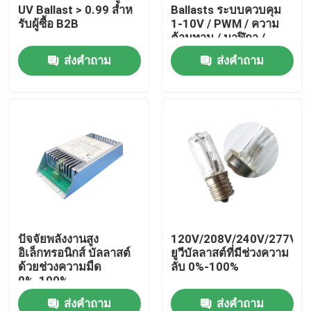
UV Ballast > 0.99 สําห
Ballasts ระบบควบคุม
รับผู้ซื้อ B2B
1-10V / PWM / ความ
ต้านทาน / นาฬิกา /
ระยะไกล
ส่งคำถาม
ส่งคำถาม
บ้าน
ปัจจัยพลังงานสูง
120V/208V/240V/277V/3
อิเล็กทรอนิกส์ บัลลาสต์
ยูวีบัลลาสต์ที่มีช่วงความ
เกี่ยวกับเรา
ด้วยช่วงความมืด
ลับ 0%-100%
0%-100%
ส่งคำถาม
ส่งคำถาม
รายชื่อผู้ติดต่อ