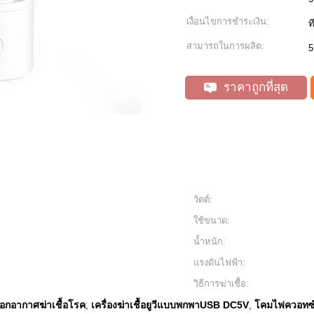
เงื่อนไขการชำระเงิน:
ท
สามารถในการผลิต:
5
ราคาถูกที่สุด
วัตต์:
ใช้ขนาด:
น้ำหนัก:
แรงดันไฟฟ้า:
วิธีการฆ่าเชื้อ:
อกอากาศฆ่าเชื้อโรค
เครื่องฆ่าเชื้อยูวีแบบพกพาUSB DC5V
โคมไฟควอทซ์A
,
,