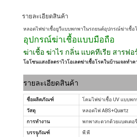
รายละเอียดสินค้า
หลอดไฟฆ่าเชื้อยูวีแบบพกพาในรถยนต์อุปกรณ์ฆ่าเชื้
อุปกรณ์ฆ่าเชื้อแบบมือถือ
ฆ่าเชื้อ ฆ่าไร กลิ่น แบคทีเรีย สารฟอร
โอโซนแสงอัลตราไวโอเลตฆ่าเชื้อโรคในบ้านเจลทำควา
รายละเอียดสินค้า
ชื่อผลิตภัณฑ์
โคมไฟฆ่าเชื้อ UV แบบ
วัสดุ
หลอดไฟ ABS+Quartz
การทำงาน
พกพาสะดวกด้วยแบตเตอรี
บรรจุุภัณฑ์
พี.พี