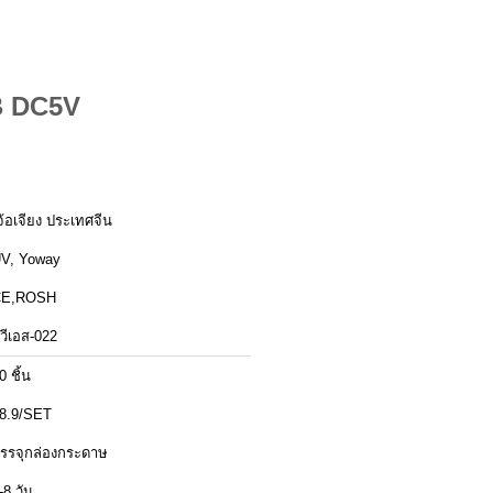
SB DC5V
จ้อเจียง ประเทศจีน
V, Yoway
CE,ROSH
ูวีเอส-022
0 ชิ้น
8.9/SET
รรจุกล่องกระดาษ
-8 วัน