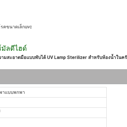
อโรคขนาดเล็กuvc
์มัลดีไฮด์
มสะอาดมือแบบพับได้ UV Lamp Sterilizer สำหรับห้องน้ำในครั
พกพาแบบพกพา
่