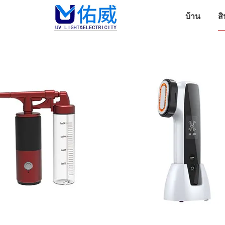
บ้าน
สิ