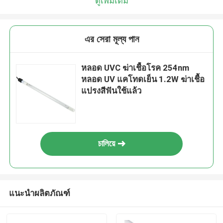
ดูเพิ่มเติม
এর সেরা মূল্য পান
หลอด UVC ฆ่าเชื้อโรค 254nm
หลอด UV แคโทดเย็น 1.2W ฆ่าเชื้อ
แปรงสีฟันใช้แล้ว
চালিয়ে
แนะนำผลิตภัณฑ์