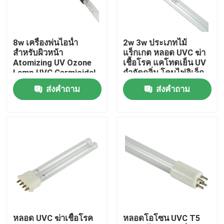
ผลิตภัณฑ์
8w เครื่องพ่นไอน้ำ
2w 3w ประเภทไม้
สำหรับผิวหน้า
แร็กเกต หลอด UVC ฆ่า
เครื่องนวดตัวที่บ้าน
Atomizing UV Ozone
เชื้อโรค แคโทดเย็น UV
Lamp UVC Germicidal
กำจัดกลิ่น โคมไฟอิเล็ก
Tubes 254nm
โทรดเย็น
ส่งคำถาม
ส่งคำถาม
แผ่นนวดหลัง
เครื่องมือเสริมความงามใบหน้า
เครื่องทำความสะอาดผิวหน้าอย่างล้ำลึก
หัวฉีดออกซิเจนแบบมือถือ
หลอด UVC ฆ่าเชื้อโรค
หลอดโอโซน UVC T5
เครื่องฟอกฟันด้วยอัลตราโซนิก