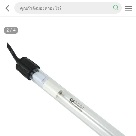
2
/
4