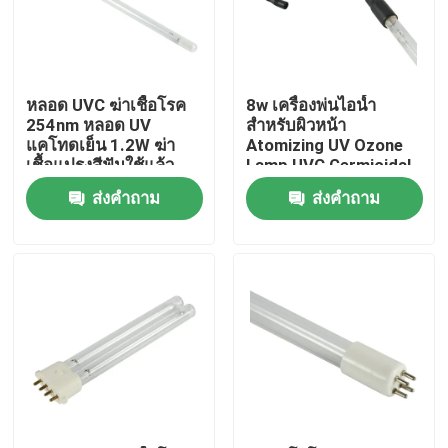
ผลิตภัณฑ์
หลอด UVC ฆ่าเชื้อโรค
8w เครื่องพ่นไอน้ำ
เครื่องนวดตัวที่บ้าน
254nm หลอด UV
สำหรับผิวหน้า
แคโทดเย็น 1.2W ฆ่า
Atomizing UV Ozone
เชื้อแปรงสีฟันใช้แล้ว
Lamp UVC Germicidal
แผ่นนวดหลัง
Tubes 254nm
ส่งคำถาม
ส่งคำถาม
เครื่องมือเสริมความงามใบหน้า
เครื่องทำความสะอาดผิวหน้าอย่างล้ำลึก
หัวฉีดออกซิเจนแบบมือถือ
เครื่องฟอกฟันด้วยอัลตราโซนิก