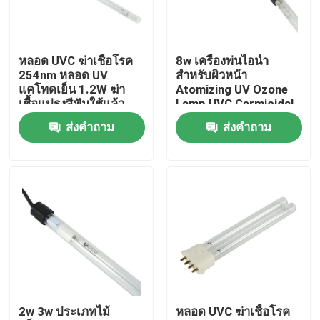
ผลิตภัณฑ์
หลอด UVC ฆ่าเชื้อโรค
8w เครื่องพ่นไอน้ำ
254nm หลอด UV
สำหรับผิวหน้า
เครื่องนวดตัวที่บ้าน
แคโทดเย็น 1.2W ฆ่า
Atomizing UV Ozone
เชื้อแปรงสีฟันใช้แล้ว
Lamp UVC Germicidal
Tubes 254nm
ส่งคำถาม
ส่งคำถาม
แผ่นนวดหลัง
เครื่องมือเสริมความงามใบหน้า
เครื่องทำความสะอาดผิวหน้าอย่างล้ำลึก
หัวฉีดออกซิเจนแบบมือถือ
2w 3w ประเภทไม้
หลอด UVC ฆ่าเชื้อโรค
เครื่องฟอกฟันด้วยอัลตราโซนิก